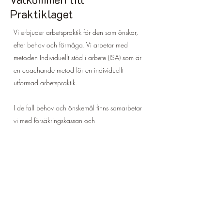
Praktiklaget
​Vi erbjuder arbetspraktik för den som önskar,
efter behov och förmåga. Vi arbetar med
metoden Individuellt stöd i arbete (ISA) som är
en coachande metod för en individuellt
utformad arbetspraktik.
I de fall behov och önskemål finns samarbetar
vi med försäkringskassan och
arbetsförmedlingen för att stödja individen att
gå vidare mot öppna arbetsmarknaden.