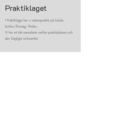
Praktiklaget
I Praktiklaget har vi arbetspraktik på lokala
butiker/företag i Rimbo.
Vi har ett tätt samarbete mellan praktikplatsen och
den Dagliga verksamhet.